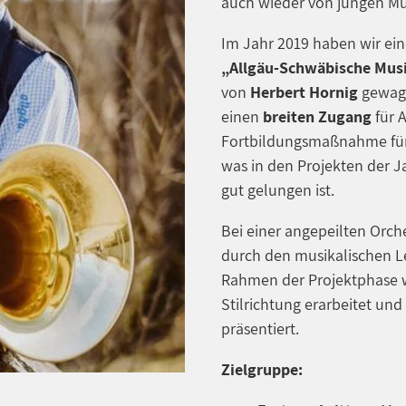
auch wieder von jungen Mus
Im Jahr 2019 haben wir ei
„Allgäu-Schwäbische Mus
von
Herbert Hornig
gewagt
einen
breiten Zugang
für 
Fortbildungsmaßnahme für
was in den Projekten der J
gut gelungen ist.
Bei einer angepeilten Orc
durch den musikalischen L
Rahmen der Projektphase w
Stilrichtung erarbeitet un
präsentiert.
Zielgruppe: