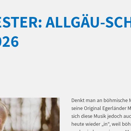
STER: ALLGÄU-SC
026
Denkt man an böhmische M
seine Original Egerländer 
sich diese Musik jedoch au
heute wieder „in“, weil b