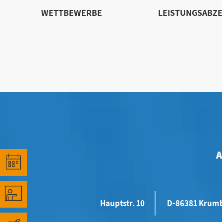
WETTBEWERBE
LEISTUNGSABZE
Hauptstr. 10
D-86381 Krum