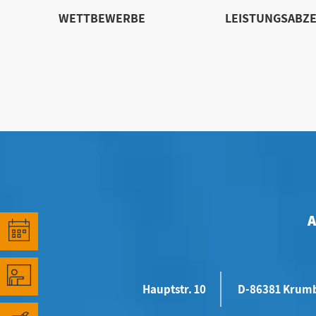
WETTBEWERBE
LEISTUNGSABZE
Hauptstr. 10
D-86381 Krum