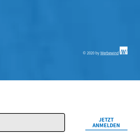
© 2020 by
Werbewind
JETZT
ANMELDEN