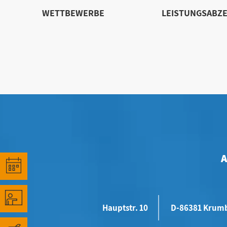
WETTBEWERBE
LEISTUNGSABZE
Hauptstr. 10
D-86381 Krum