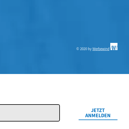
© 2020 by
Werbewind
JETZT
ANMELDEN