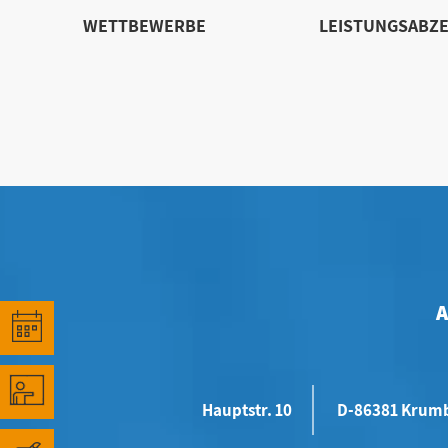
WETTBEWERBE
LEISTUNGSABZE
Hauptstr. 10
D-86381 Krum