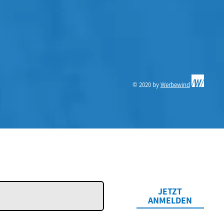
© 2020 by
Werbewind
JETZT
ANMELDEN